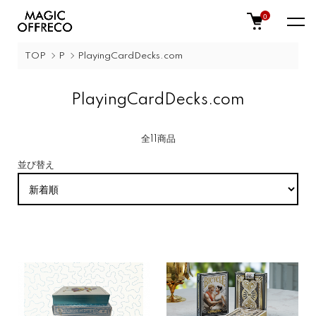
0
TOP
P
PlayingCardDecks.com
PlayingCardDecks.com
全11商品
並び替え