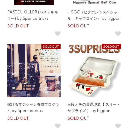
PASTEL KILLER (パステルキ
HSGC（ヒグポン's スペシャ
ラー) by Spencertricks
ル ギャフコイン） by higpon
SOLD OUT
SOLD OUT
SOLDOUT
SOLDOUT
稼げるマジシャン養成プログラ
三段オチの貫通現象【 スリー・
ム by Spencertricks
サプライズ 】 by higpon
SOLD OUT
SOLD OUT