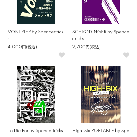
VONTRIER by Spencertrick
SCHRODINGER by Spence
s
rtricks
4,000円(税込)
2,700円(税込)
To Die For by Spencertricks
High-Six PORTABLE by Spe