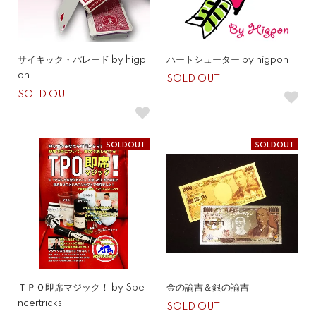
サイキック・パレード by higp
ハートシューター by higpon
on
SOLD OUT
SOLD OUT
SOLDOUT
SOLDOUT
ＴＰＯ即席マジック！ by Spe
金の諭吉＆銀の諭吉
ncertricks
SOLD OUT