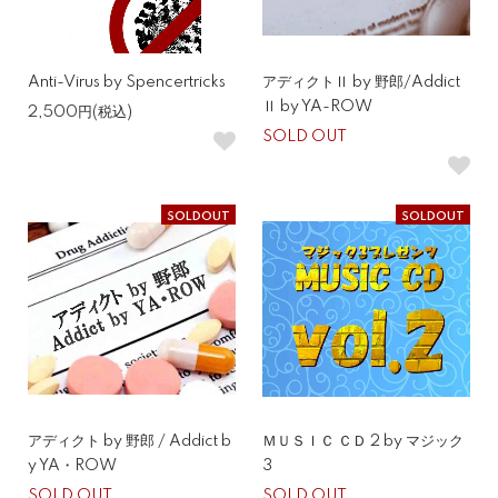
Anti-Virus by Spencertricks
アディクトⅡ by 野郎/Addict
Ⅱ by YA-ROW
2,500円(税込)
SOLD OUT
SOLDOUT
SOLDOUT
アディクト by 野郎 / Addict b
ＭＵＳＩＣ ＣＤ 2 by マジック
y YA・ROW
3
SOLD OUT
SOLD OUT