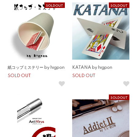
SOLDOUT
SOLDOUT
紙コップミステリー by higpon
KATANA by higpon
SOLD OUT
SOLD OUT
SOLDOUT