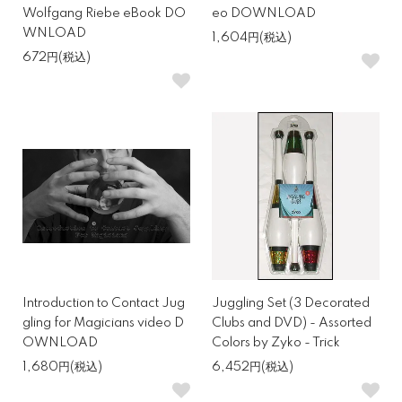
Wolfgang Riebe eBook DO
eo DOWNLOAD
WNLOAD
1,604円(税込)
672円(税込)
Introduction to Contact Jug
Juggling Set (3 Decorated
gling for Magicians video D
Clubs and DVD) - Assorted
OWNLOAD
Colors by Zyko - Trick
1,680円(税込)
6,452円(税込)