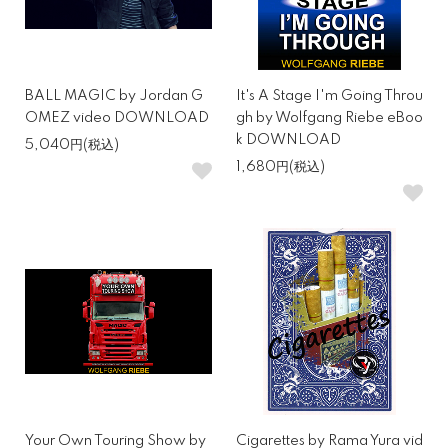
BALL MAGIC by Jordan G
It's A Stage I'm Going Throu
OMEZ video DOWNLOAD
gh by Wolfgang Riebe eBoo
k DOWNLOAD
5,040円(税込)
1,680円(税込)
Your Own Touring Show by
Cigarettes by Rama Yura vid