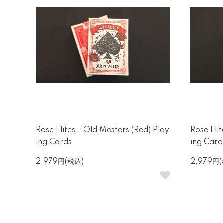
Rose Elites - Old Masters (Red) Play
Rose Elit
ing Cards
ing Card
2,979円(税込)
2,979円