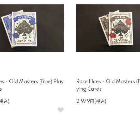
es - Old Masters (Blue) Play
Rose Elites - Old Masters (
s
ying Cards
(税込)
2,979円(税込)