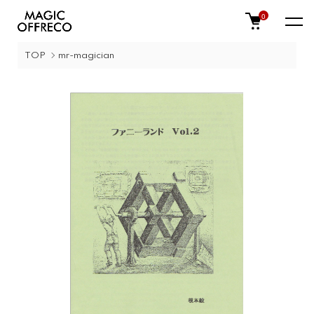
0
TOP
mr-magician