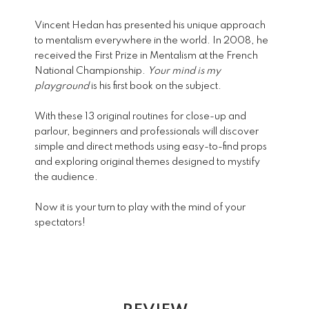
Vincent Hedan has presented his unique approach
to mentalism everywhere in the world. In 2008, he
received the First Prize in Mentalism at the French
National Championship.
Your mind is my
playground
is his first book on the subject.
With these 13 original routines for close-up and
parlour, beginners and professionals will discover
simple and direct methods using easy-to-find props
and exploring original themes designed to mystify
the audience.
Now it is your turn to play with the mind of your
spectators!