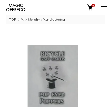
0
TOP
M
Murphy's Manufacturing