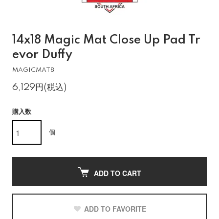
14x18 Magic Mat Close Up Pad Tr
evor Duffy
MAGICMAT8
6,129円(税込)
購入数
個
ADD TO CART
ADD TO FAVORITE