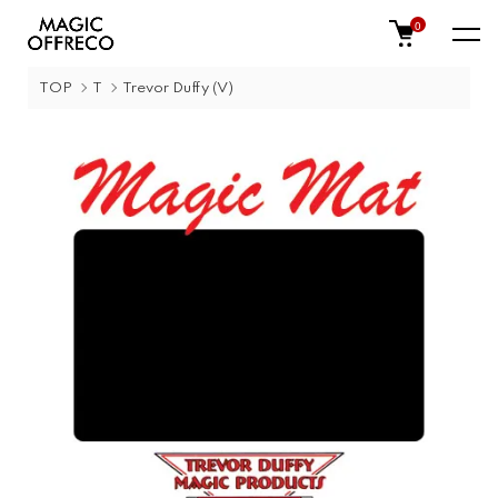
0
TOP
T
Trevor Duffy (V)