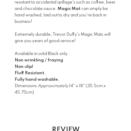
resistant to accidental spillage's such as coffee, beer
and chocolate sauce.
Magic Mat
can simply be
hand washed, laid out to dry and you're back in
business!
Extremely durable, Trevor Duffy's Magic Mats will
give you years of good service!
Available in solid Black only.
Non wrinkling / fraying
Non-slip!
Fluff Resistant.
Fully hand washable.
Dimensions
Approximately
14" x 18" (35.5cm x
45.75cm)
REVIEW