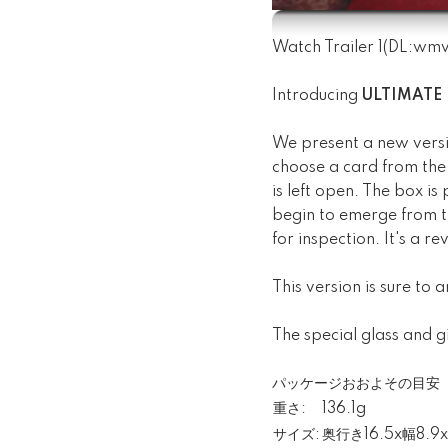
Watch Trailer 1
(DL:
wm
Introducing
ULTIMATE
We present a new versio
choose a card from the 
is left open. The box is
begin to emerge from th
for inspection. It's a r
This version is sure t
The special glass and 
パッケージおおよその目安
重さ:
136.1g
サイズ:
奥行き16.5x幅8.9