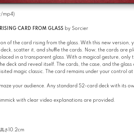
v
/
mp4
)
 RISING CARD FROM GLASS
by Sorcier
n of the card rising from the glass. With this new version
deck, scatter it, and shuffle the cards. Now, the cards are p
 placed in a transparent glass. With a magical gesture, only 
e deck and reveal itself. The cards, the case, and the glass
evisited magic classic. The card remains under your control at 
o amaze your audience. Any standard 52-card deck with its o
gimmick with clear video explanations are provided.
x高さ10.2cm