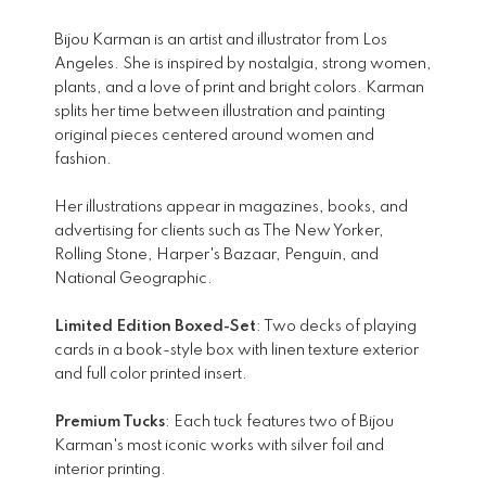
Bijou Karman is an artist and illustrator from Los
Angeles. She is inspired by nostalgia, strong women,
plants, and a love of print and bright colors. Karman
splits her time between illustration and painting
original pieces centered around women and
fashion.
Her illustrations appear in magazines, books, and
advertising for clients such as The New Yorker,
Rolling Stone, Harper's Bazaar, Penguin, and
National Geographic.
Limited Edition Boxed-Set
: Two decks of playing
cards in a book-style box with linen texture exterior
and full color printed insert.
Premium Tucks
: Each tuck features two of Bijou
Karman's most iconic works with silver foil and
interior printing.