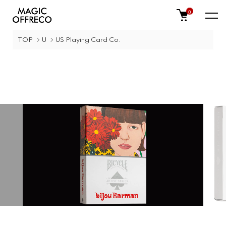
0
TOP
U
US Playing Card Co.