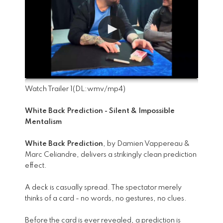
Watch Trailer 1
(DL:
wmv
/
mp4
)
White Back Prediction - Silent & Impossible
Mentalism
White Back Prediction
, by Damien Vappereau &
Marc Celiandre, delivers a strikingly clean prediction
effect.
A deck is casually spread. The spectator merely
thinks of a card - no words, no gestures, no clues.
Before the card is ever revealed, a prediction is