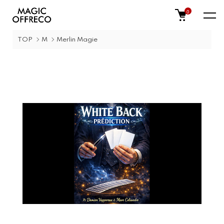
0
TOP
M
Merlin Magie