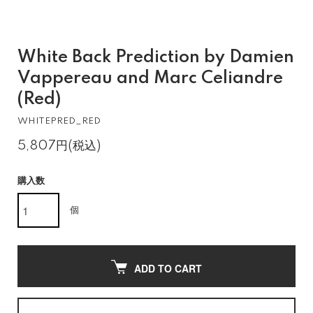
White Back Prediction by Damien
Vappereau and Marc Celiandre
(Red)
WHITEPRED_RED
5,807円(税込)
購入数
個
ADD TO CART