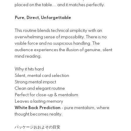
placed on the table... and it matches perfectly.
Pure, Direct, Unforgettable
This routine blends technical simplicity with an
overwhelming sense of impossibility. There is no
visible force and no suspicious handling. The
audience experiences the illusion of genuine, silent
mind reading.
Why it hits hard
Silent, mental card selection
Strong mental impact
Clean and elegant routine
Perfect for close-up & mentalism
Leaves a lasting memory
White Back Prediction
- pure mentalism, where
thought becomes reality.
パッケージおおよその目安