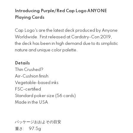
Introducing Purple/Red Cap Logo ANYONE
Playing Cards
Cap Logo's are the latest deck produced by Anyone
Worldwide. First released at Cardistry-Con 2019,
the deck has been in high demand due to its simplistic
nature and unique color palette.
Details
Thin Crushed?
Air-Cushion finish
Vegetable-based inks
FSC-certified
Standard poker size (56 cards)
Made in the USA
パッケージおおよその目安
重さ:
97.5g