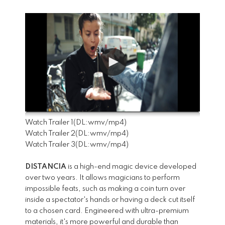
Watch Trailer 1
(DL:
wmv
/
mp4
)
Watch Trailer 2
(DL:
wmv
/
mp4
)
Watch Trailer 3
(DL:
wmv
/
mp4
)
DISTANCIA
is a high-end magic device developed
over two years. It allows magicians to perform
impossible feats, such as making a coin turn over
inside a spectator's hands or having a deck cut itself
to a chosen card. Engineered with ultra-premium
materials, it's more powerful and durable than