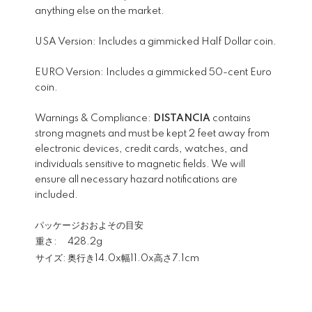
anything else on the market.
USA Version: Includes a gimmicked Half Dollar coin.
EURO Version: Includes a gimmicked 50-cent Euro
coin.
Warnings & Compliance:
DISTANCIA
contains
strong magnets and must be kept 2 feet away from
electronic devices, credit cards, watches, and
individuals sensitive to magnetic fields. We will
ensure all necessary hazard notifications are
included.
パッケージおおよその目安
重さ:
428.2g
サイズ:
奥行き14.0x幅11.0x高さ7.1cm