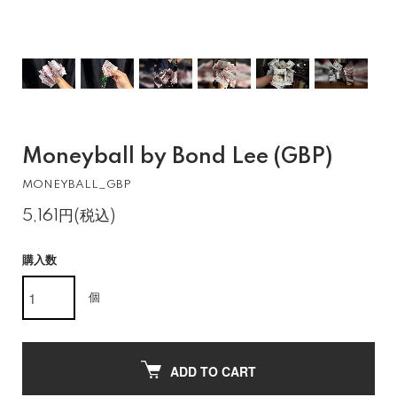
Moneyball by Bond Lee (GBP)
MONEYBALL_GBP
5,161円(税込)
購入数
個
ADD TO CART