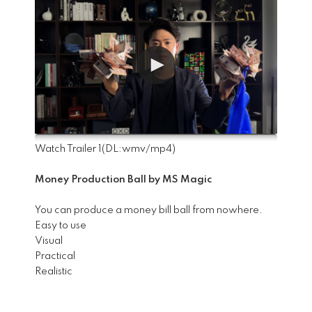
Watch Trailer 1
(DL:
wmv
/
mp4
)
Money Production Ball by MS Magic
You can produce a money bill ball from nowhere.
Easy to use
Visual
Practical
Realistic