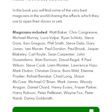
In this book you will find some of the very best
magicians in the world sharing the effects which they
use to open their shows or sets.
Magicians included
: Matt Baker, Chris Congreave,
Michael Murray, Luca Volpe, Ryan Schlutz, Steve
Gore, Kev Gregson, Phill Smith, Steve Dela, Gary
Jones, Iain Moran, Paul Gordon, Paul Brook, Jasper
Blakeley, Carl Royle, Sean Carpenter, John
Guastaferro, Alan Rorrison, David Regal, R Paul
Wilson, Steve Cook, Liam Montier, Lawrence Hass,
Mark Elsdon, Christian Grace, Boris Wild, Etienne
Pradier, Rafael Benatar, Chad Long, Shaun
McCree, Michael O'Brien, Mark James, Woody
Aragon, Daniel Chard, Henry Evans, Fraser Parker,
Harry Robson, Peter Pellikaan, Wayne Fox, Peter
Nardi, Danny Goldsmith.