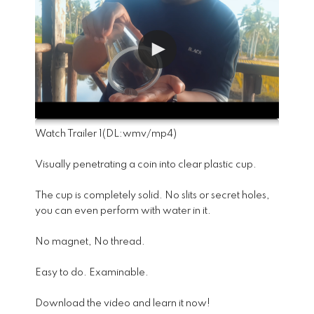
Watch Trailer 1
(DL:
wmv
/
mp4
)
Visually penetrating a coin into clear plastic cup.
The cup is completely solid. No slits or secret holes,
you can even perform with water in it.
No magnet, No thread.
Easy to do. Examinable.
Download the video and learn it now!