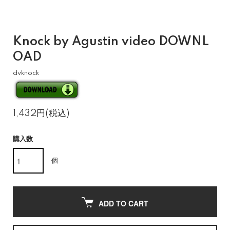
Knock by Agustin video DOWNL
OAD
dvknock
1,432円(税込)
購入数
個
ADD TO CART