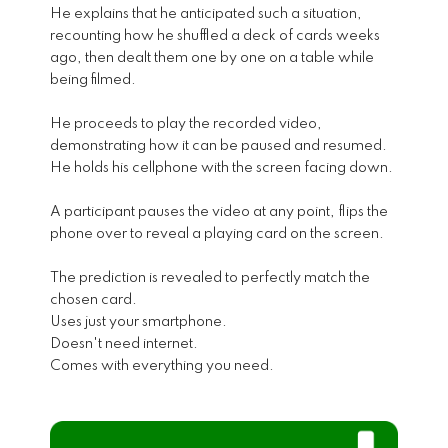
He explains that he anticipated such a situation,
recounting how he shuffled a deck of cards weeks
ago, then dealt them one by one on a table while
being filmed.
He proceeds to play the recorded video,
demonstrating how it can be paused and resumed.
He holds his cellphone with the screen facing down.
A participant pauses the video at any point, flips the
phone over to reveal a playing card on the screen.
The prediction is revealed to perfectly match the
chosen card.
Uses just your smartphone.
Doesn't need internet.
Comes with everything you need.