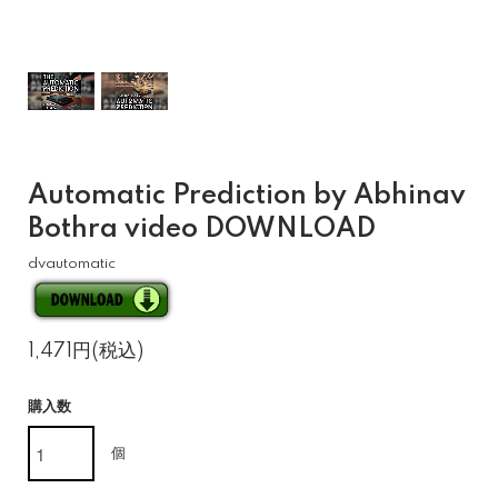
Automatic Prediction by Abhinav
Bothra video DOWNLOAD
dvautomatic
1,471円(税込)
購入数
個