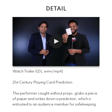
DETAIL
Watch Trailer 1
(DL:
wmv
/
mp4
)
21st Century Playing Card Prediction.
The performer caught without props, grabs a piece
of paper and writes down a prediction, which is
entrusted to an audience member for safekeeping.