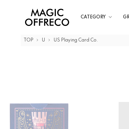
CATEGORY
G
TOP
U
US Playing Card Co.