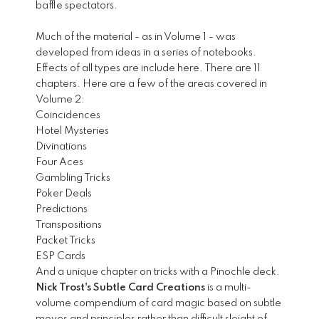
baffle spectators.
Much of the material - as in Volume 1 - was
developed from ideas in a series of notebooks.
Effects of all types are include here. There are 11
chapters. Here are a few of the areas covered in
Volume 2:
Coincidences
Hotel Mysteries
Divinations
Four Aces
Gambling Tricks
Poker Deals
Predictions
Transpositions
Packet Tricks
ESP Cards
And a unique chapter on tricks with a Pinochle deck.
Nick Trost's Subtle Card Creations
is a multi-
volume compendium of card magic based on subtle