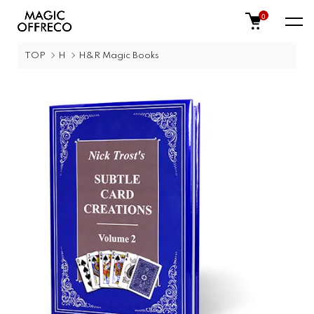
0
TOP
H
H&R Magic Books