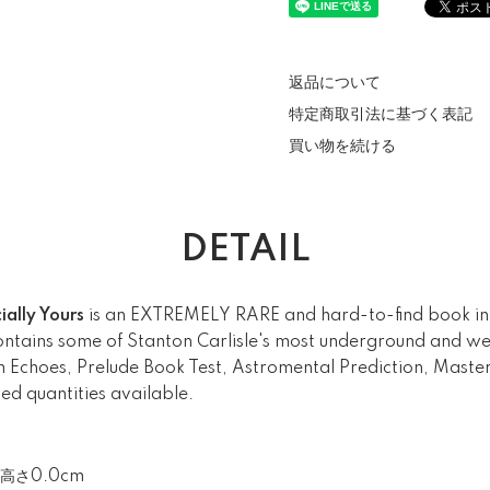
返品について
特定商取引法に基づく表記
買い物を続ける
DETAIL
ially Yours
is an EXTREMELY RARE and hard-to-find book in 
ontains some of Stanton Carlisle's most underground and wel
ain Echoes, Prelude Book Test, Astromental Prediction, Maste
ed quantities available.
x高さ0.0cm