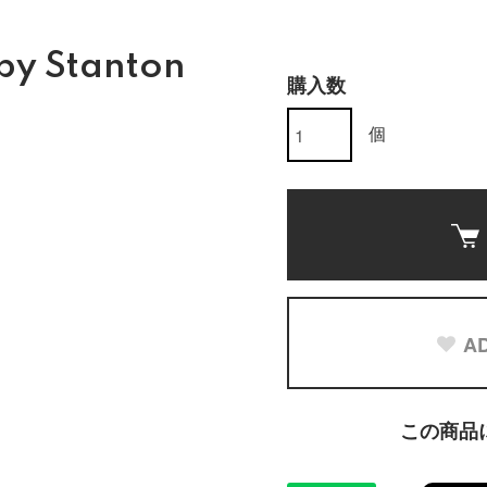
 by Stanton
購入数
個
AD
この商品