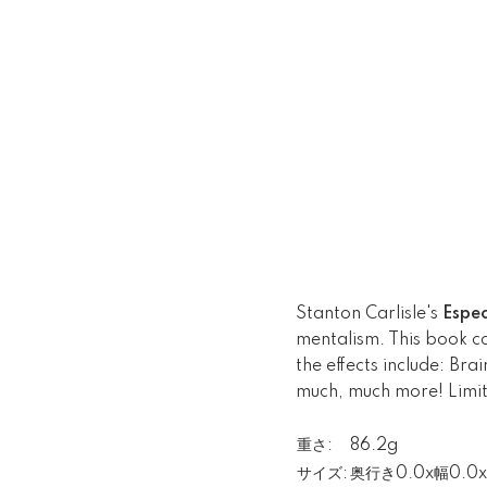
Stanton Carlisle's
Espec
mentalism. This book c
the effects include: Br
much, much more! Limit
重さ:
86.2g
サイズ:
奥行き0.0x幅0.0