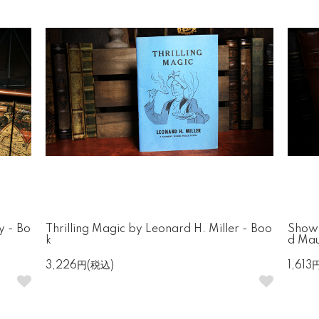
y - Bo
Thrilling Magic by Leonard H. Miller - Boo
Showm
k
d Mau
3,226円(税込)
1,613