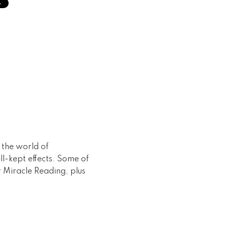
the world of
l-kept effects. Some of
r Miracle Reading, plus