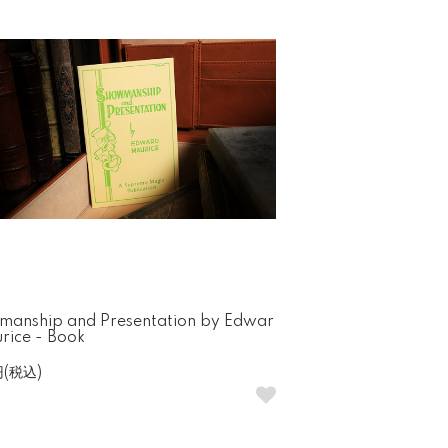
anship and Presentation by Edwar
rice - Book
円(税込)