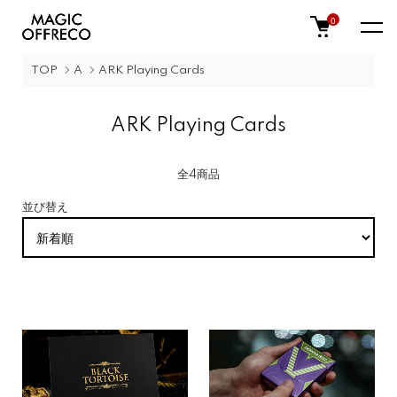
0
TOP
A
ARK Playing Cards
ARK Playing Cards
全4商品
並び替え