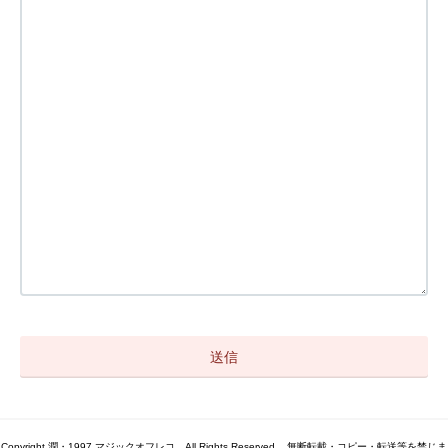
Copyright 潤・1997 マジックオフレコ All Rights Reserved. . 無断転載・コピー・転送等を禁じま