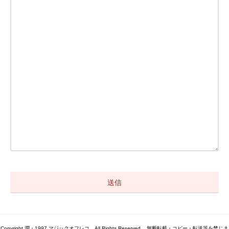
Copyright 潤・1997 マジックオフレコ All Rights Reserved. . 無断転載・コピー・転送等を禁じま