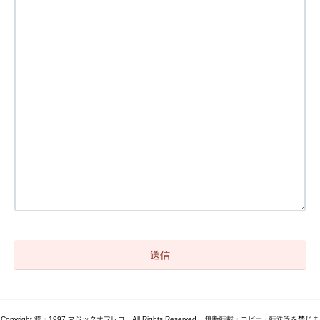
Copyright 潤・1997 マジックオフレコ All Rights Reserved. . 無断転載・コピー・転送等を禁じま