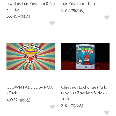
e Up) by Luis Zavaleta & No
Luis Zavaleta - Trick
x - Trick
9,677円(税込)
5,645円(税込)
CLOWN PADDLE by NOX
Christmas Exchange (Parlo
- Trick
r) by Luis Zavaleta & Nox -
Trick
4,032円(税込)
8,871円(税込)