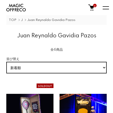
0
TOP
J
Juan Reynaldo Gavidia Pazos
Juan Reynaldo Gavidia Pazos
全6商品
並び替え
SOLDOUT