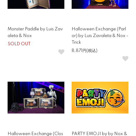
Monster Paddle by Luis Zav
Halloween Exchange (Parl
aleta & Nox
or) by Luis Zavaleta & Nox -
Trick
SOLD OUT
8,871円(税込)
Halloween Exchange (Clos
PARTY EMOJI by by Nox &