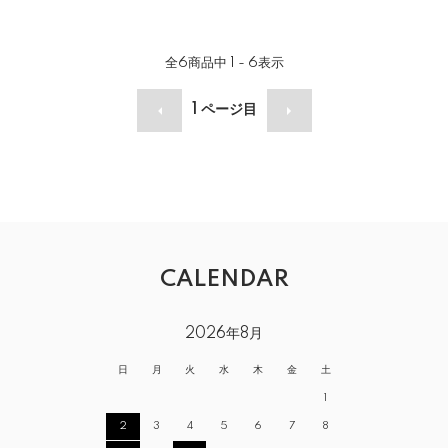
全
6
商品中
1 - 6
表示
1
ページ目
CALENDAR
2026年8月
日
月
火
水
木
金
土
1
2
3
4
5
6
7
8